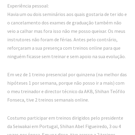
Experiência pessoal:
Havia um ou dois seminários aos quais gostaria de ter ido e
o cancelamento dos exames de graduação também não
veio a calhar mas fora isso não me posso queixar. Os meus
instrutores não foram de férias. Antes pelo contrário,
reforçaram a sua presença com treinos online para que
ninguém ficasse sem treinar e sem apoio na sua evolução.
Em vez de 1 treino presencial por quinzena (na melhor das
hipóteses 1 por semana, porque não posso ir a mais) com
o meu treinador e director técnico da AKB, Shihan Teófilo
Fonseca, tive 2 treinos semanais online.
Costumo participar em treinos dirigidos pelo presidente
da Seiwakai em Portugal, Shihan Abel Figueiredo, 3 ou 4
vezes por época. Em vez disso, tive acesso a 2 treinos