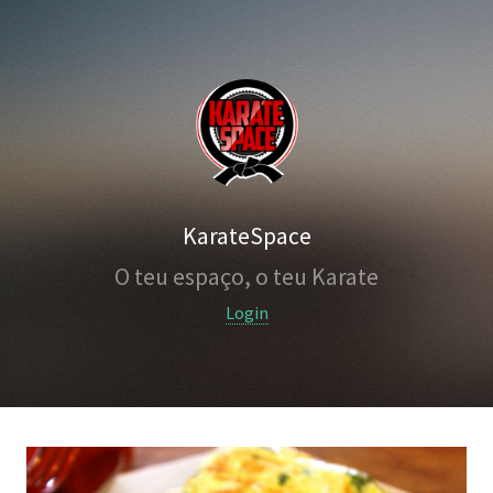
KarateSpace
O teu espaço, o teu Karate
Login