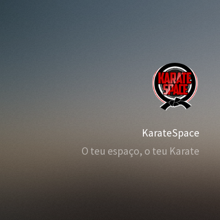
KarateSpace
O teu espaço, o teu Karate