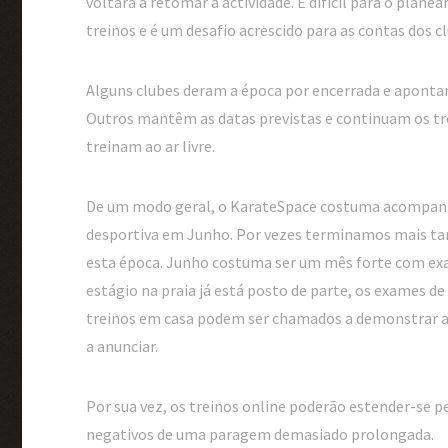
voltará a retomar a actividade. É difícil para o plan
treinos e é um desafio acrescido para as contas dos c
Alguns clubes deram a época por encerrada e apontam
Outros mantêm as datas previstas e continuam os t
treinam ao ar livre.
De um modo geral, o KarateSpace costuma acompanha
desportiva em Junho. Por vezes terminamos mais tard
esta época. Junho costuma ser um mês forte com exa
estágio na praia já está posto de parte, os exames d
treinos em casa podem ser chamados a demonstrar 
a anunciar.
Por sua vez, os treinos online poderão estender-se p
negativos de uma paragem demasiado prolongada.