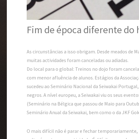
Fim de época diferente do 
As circunstâncias a isso obrigam. Desde meados de M
muitas actividades foram canceladas ou adiadas.
Do local para o global: Treinos no dojo foram cancel
com menor afluência de alunos. Estágios da Associa
sucedeu ao Seminário Nacional da Seiwakai Portugal,
negros. A nível europeu, a Seiwakai viu os seus event
(Seminário na Bélgica que passou de Maio para Outub
Seminário Anual da Seiwakai, bem como o da JKF Gok
O mais difícil não é parar e fechar temporariamente,