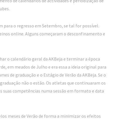
eamento de calendários de actividades e periodização de
lubes.
 para o regresso em Setembro, se tal for possível.
reinos online. Alguns começaram o desconfinamento e
r o calendário geral da AKBeja e terminar a época
e, em meados de Julho e era essa a ideia original para
mes de graduação e o Estágio de Verão da AKBeja. Se o
e graduação não o estão. Os atletas que continuaram os
as suas competências numa sessão em formato e data
elos meses de Verão de forma a minimizar os efeitos